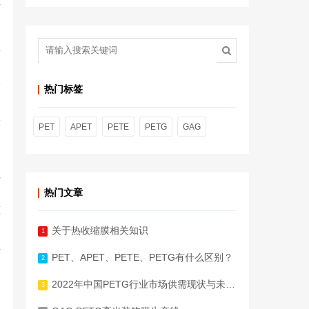
片
工
中
塑
热门标签
设
PET
APET
PETE
PETG
GAG
，
行
热门文章
、
压
关于热收缩膜相关知识
1
方
PET、APET、PETE、PETG有什么区别？
2
。
2022年中国PETG行业市场供需现状与未来空间预测
3