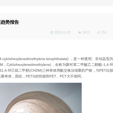
展趋势报告
2022-12-03
3013
752
中国PETG行业市场供需现状与未来空
间预测
关于热收缩膜相关知识
1,4-cylclohexylenedimethylene terephthalate) ，是一种透明、非结晶型
ylclohexylenedimethylene)，全称为聚对苯二甲酸乙二醇酯-1,4-
和1,4-环己烷二甲醇(CHDM)三种单体用酯交换法缩聚的产物，与PET比
共聚单体，因此，PETG的性能和PET、PCT大不相同。