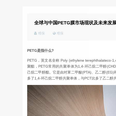
全球与中国PETG膜市场现状及未来发
维保
维保
2022年
PETG塑料瓶-护肤品包材的下一个趋势
PETG
是指什么?
PETG
，英文名全称 Poly (ethylene terephthalateco-
聚酯，
PETG
常用的共聚单体为1,4-环己烷二甲醇(CHDM，C
己烷二甲醇酯。它是由对苯二甲酸(PTA)、乙二醇(EG)
多了1,4-环己烷二甲醇共聚单体，与PCT比多了乙二醇