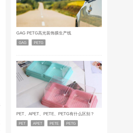
GAG PETG高光装饰膜生产线
GAG
PETG
强
PET、APET、PETE、PETG有什么区别？
预
PET
APET
PETE
PETG
极