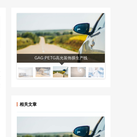
全球与中国PE
GAG PETG高光装饰膜生产线
共
环
较
相关文章