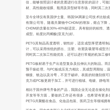
佳，能够按照设计者的意图进行任意形状的设计，可能
材、高性能收缩膜、瓶用及异型材等市场，同时其二次
至今全球仅有美国伊士曼、韩国SK两家公司技术比较成熟
有限公司等。随着共聚物中CHDM的增加，熔点下降
CHDM的含量在30%-40%较适宜。具有较好的粘
成型。粘度比丙烯酸(亚克力)好。
PETG其制品高度透明，韧性好，适宜成型厚壁透明制
计，可以采用传统的挤出、注塑、吹塑及吸塑等成型方
同时其二次加工性能优良，还可以进行常规的机加工修
PETG板材易于生产出造型复杂及拉伸比大的制品。而
预干燥处理。与PC板或压克力相比，其成型周期短，温
铆接、铣边以及冷弯，不至于破碎。表面的轻微刮痕可
克力或PC板更易于加工，并可进行植绒、电镀、静电等
相比于国外牌号齐备的产品，我国企业无论是在催化剂
开发等等方面，要做的工作还有很多，也希望有更多
PETG共聚酯在食品、化妆品包装、医药卫生等领域拥