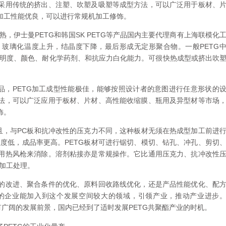
采用传统的挤出、注塑、吹塑及吸塑等成型方法，可以广泛用于板材、
加工性能优良，可以进行常规机加工修饰。
，伊士曼PETG和韩国SK PETG等产品国内主要代理商有上海联模化
，玻璃化温度上升，结晶度下降，最后形成无定形聚合物。一般PETG
性、透明度、颜色、耐化学药剂、和抗应力白化能力。可很快热成型或挤出吹
品，PETG加工成型性能极佳，能够按照设计者的意图进行任意形状的
法，可以广泛应用于板材、片材、高性能收缩膜、瓶用及异型材等市场
饰。
且，与PC板和抗冲改性的压克力不同，这种板材无须在热成型加工前进
度低，成品率更高。PETG板材可进行锯切、模切、钻孔、冲孔、剪切
用热风枪来消除。溶剂粘接亦是常规操作。它比通用压克力、抗冲改性
加工处理。
的改进、聚合条件的优化、原料回收路线优化，还是产品性能优化、配
的企业能加入到这个发展空间较大的领域，引领产业，推动产业进步
有广阔的发展前景，国内已经到了适时发展PETG共聚酯产业的时机。